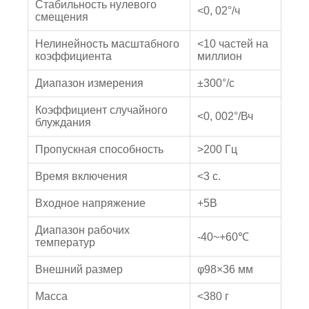
Стабильность нулевого
<0, 02°/ч
смещения
Нелинейность масштабного
<10 частей на
коэффициента
миллион
Диапазон измерения
±300°/с
Коэффициент случайного
<0, 002°/Вч
блуждания
Пропускная способность
>200 Гц
Время включения
<3 с.
Входное напряжение
+5В
Диапазон рабочих
-40~+60℃
температур
Внешний размер
φ98×36 мм
Масса
<380 г